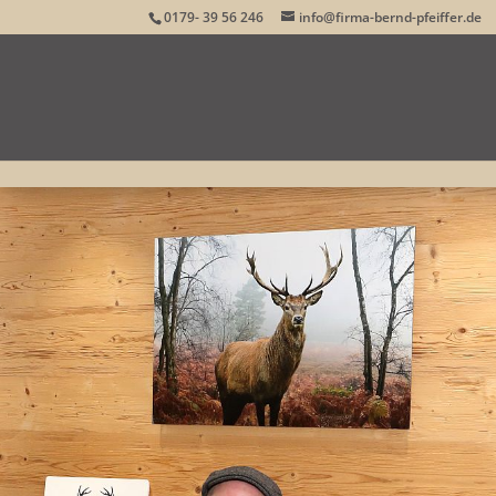
0179- 39 56 246
info@firma-bernd-pfeiffer.de