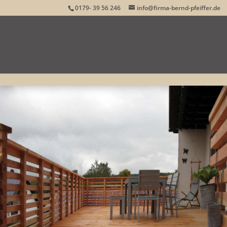
0179- 39 56 246
info@firma-bernd-pfeiffer.de