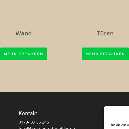
Wand
Türen
MEHR ERFAHREN
MEHR ERFAHREN
Kontakt
0179- 39 56 246
Um dir ein 
info@firma-bernd-pfeiffer.de