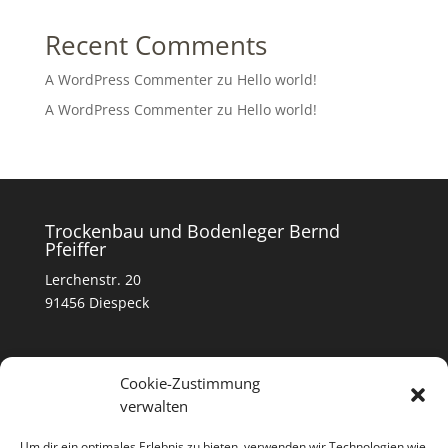
Recent Comments
A WordPress Commenter
zu
Hello world!
A WordPress Commenter
zu
Hello world!
Trockenbau und Bodenleger Bernd
Pfeiffer
Lerchenstr. 20
91456 Diespeck
Kontakt
Cookie-Zustimmung
0179- 39 56 246
verwalten
info@firma-bernd-pfeiffer.de
Um dir ein optimales Erlebnis zu bieten, verwenden wir Technologien wie