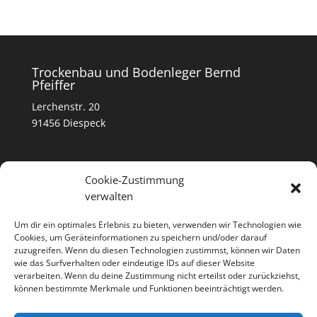
Trockenbau und Bodenleger Bernd
Pfeiffer
Lerchenstr. 20
91456 Diespeck
Kontakt
Cookie-Zustimmung
0179- 39 56 246
verwalten
info@firma-bernd-pfeiffer.de
Um dir ein optimales Erlebnis zu bieten, verwenden wir Technologien wie
Cookies, um Geräteinformationen zu speichern und/oder darauf
Rechtliches
zuzugreifen. Wenn du diesen Technologien zustimmst, können wir Daten
wie das Surfverhalten oder eindeutige IDs auf dieser Website
Kontakt
verarbeiten. Wenn du deine Zustimmung nicht erteilst oder zurückziehst,
können bestimmte Merkmale und Funktionen beeinträchtigt werden.
Datenschutz
Impressum