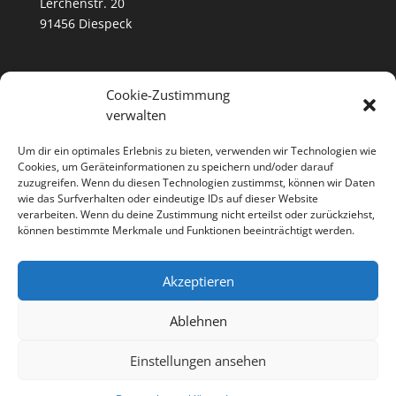
Lerchenstr. 20
91456 Diespeck
Kontakt
Cookie-Zustimmung
0179- 39 56 246
verwalten
info@firma-bernd-pfeiffer.de
Um dir ein optimales Erlebnis zu bieten, verwenden wir Technologien wie
Cookies, um Geräteinformationen zu speichern und/oder darauf
Rechtliches
zuzugreifen. Wenn du diesen Technologien zustimmst, können wir Daten
wie das Surfverhalten oder eindeutige IDs auf dieser Website
Kontakt
verarbeiten. Wenn du deine Zustimmung nicht erteilst oder zurückziehst,
können bestimmte Merkmale und Funktionen beeinträchtigt werden.
Datenschutz
Impressum
Akzeptieren
AGB
Widerrufsbelehrung
Ablehnen
Einstellungen ansehen